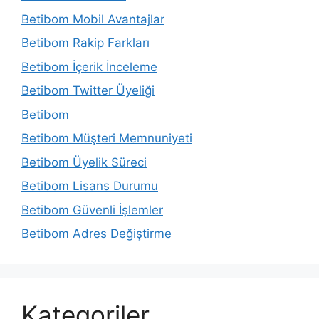
Betibom Mobil Avantajlar
Betibom Rakip Farkları
Betibom İçerik İnceleme
Betibom Twitter Üyeliği
Betibom
Betibom Müşteri Memnuniyeti
Betibom Üyelik Süreci
Betibom Lisans Durumu
Betibom Güvenli İşlemler
Betibom Adres Değiştirme
Kategoriler