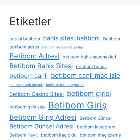
Etiketler
bahis sitesi betibom
adresi betibom
Betibom
betibom adres
betibom adres değişikliği
Betibom Adresi
betibom bahis seçenekleri
Betibom Bahis Sitesi
betibom bonus
betibom canli maç izle
betibom canli
betibom canlı destek
betibom casino oyunları
betibom girisi
Betibom Casino Sitesi
Betibom Giriş
betibom giris yap
Betibom Giriş Adresi
Betibom Güncel
Betibom Güncel Adresi
betibom instagram
Betibom Kayıt
betibom kaç oldu
betibom maç izleme