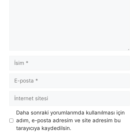
İsim
E-
posta
İnternet
sitesi
Daha sonraki yorumlarımda kullanılması için
adım, e-posta adresim ve site adresim bu
tarayıcıya kaydedilsin.