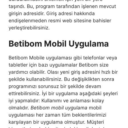
taşındı. Bu, program tarafından işlenen mevcut
girişin adresidir. Giriş adresi hakkında
endişelenmeden resmi web sitesine bahisler
yerleştirebilirsiniz.
Betibom Mobil Uygulama
Betibom Mobile uygulaması gibi telefonlar veya
tabletler için bazı uygulamalar Betibom size
yardımcı olabilir. Olası yeni giriş adresini hızlı bir
şekilde kullanabilirsiniz. Bu değişiklikten sonra
programınızı sorunsuz bir şekilde devam
ettirebilirsiniz. İyi bir uygulama aşağıdaki şeyleri
iyi yapmalıdır: Kullanımı ve anlaması kolay
olmalıdır.
Betibom mobil uygulama
mobil
uygulaması her zaman tüm beklentilerimizi
karşılayan bir uygulama olmuştur. Müşteri