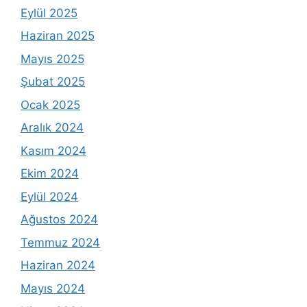
Eylül 2025
Haziran 2025
Mayıs 2025
Şubat 2025
Ocak 2025
Aralık 2024
Kasım 2024
Ekim 2024
Eylül 2024
Ağustos 2024
Temmuz 2024
Haziran 2024
Mayıs 2024