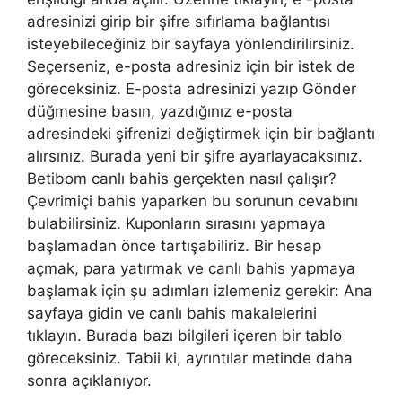
adresinizi girip bir şifre sıfırlama bağlantısı
isteyebileceğiniz bir sayfaya yönlendirilirsiniz.
Seçerseniz, e-posta adresiniz için bir istek de
göreceksiniz. E-posta adresinizi yazıp Gönder
düğmesine basın, yazdığınız e-posta
adresindeki şifrenizi değiştirmek için bir bağlantı
alırsınız. Burada yeni bir şifre ayarlayacaksınız.
Betibom canlı bahis gerçekten nasıl çalışır?
Çevrimiçi bahis yaparken bu sorunun cevabını
bulabilirsiniz. Kuponların sırasını yapmaya
başlamadan önce tartışabiliriz. Bir hesap
açmak, para yatırmak ve canlı bahis yapmaya
başlamak için şu adımları izlemeniz gerekir: Ana
sayfaya gidin ve canlı bahis makalelerini
tıklayın. Burada bazı bilgileri içeren bir tablo
göreceksiniz. Tabii ki, ayrıntılar metinde daha
sonra açıklanıyor.