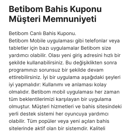
Betibom Bahis Kuponu
Müşteri Memnuniyeti
Betibom Canlı Bahis Kuponu.
Betibom Mobile uygulaması gibi telefonlar veya
tabletler için bazı uygulamalar Betibom size
yardımcı olabilir. Olası yeni giriş adresini hızlı bir
şekilde kullanabilirsiniz. Bu değişiklikten sonra
programınızı sorunsuz bir şekilde devam
ettirebilirsiniz. İyi bir uygulama aşağıdaki şeyleri
iyi yapmalıdır: Kullanımı ve anlaması kolay
olmalıdır. Betibom mobil uygulaması her zaman
tüm beklentilerimizi karşılayan bir uygulama
olmuştur. Müşteri hizmetleri ve bahis sitesindeki
yerli destek sistemi her oyuncuya yardımcı
olabilir. Tüm popüler veya yeni açılan bahis
sitelerinde aktif olan bir sistemdir. Kaliteli