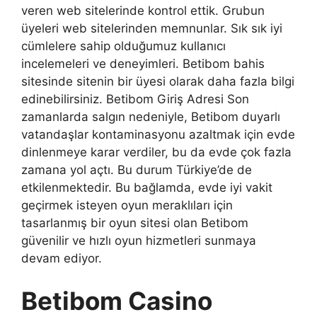
veren web sitelerinde kontrol ettik. Grubun
üyeleri web sitelerinden memnunlar. Sık sık iyi
cümlelere sahip olduğumuz kullanıcı
incelemeleri ve deneyimleri. Betibom bahis
sitesinde sitenin bir üyesi olarak daha fazla bilgi
edinebilirsiniz. Betibom Giriş Adresi Son
zamanlarda salgın nedeniyle, Betibom duyarlı
vatandaşlar kontaminasyonu azaltmak için evde
dinlenmeye karar verdiler, bu da evde çok fazla
zamana yol açtı. Bu durum Türkiye’de de
etkilenmektedir. Bu bağlamda, evde iyi vakit
geçirmek isteyen oyun meraklıları için
tasarlanmış bir oyun sitesi olan Betibom
güvenilir ve hızlı oyun hizmetleri sunmaya
devam ediyor.
Betibom Casino