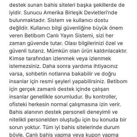
destek sunan bahis siteleri başka şekillerde de
iyidir. Sunucu Amerika Birleşik Devletleri’nde
bulunmaktadır. Sistem ve kullanıcı dostu
değildir. Kullanıcı bilgi güvenliğine büyük önem
veren Betibom Canlı Yayın Sistemi, sizi her
zaman güvende tutar. Olası bilgilerinizi özel ve
güvenli tutarız. Mümkün olan ürün kaldırılacaktır.
Kimse tarafından izlenmek veya izlenmek
istemezsiniz. Daha sonra yardıma ihtiyacınız
varsa, sohbetin notlarına bakabilir ve doğru
insanlar için resmi şeyleri yapabilirsiniz. Betibom
için gerçek zamanlı destek içinde çalışan
insanlar genellikle sorumludur. Bu kontroller,
ofisteki herkesin normal çalışmasına izin verir.
Bahis alanının destek personeli deneyimli ve
nitelikli personelden oluştuğu için bu konuda bir
sorun yoktur. Tüm iyi bahis sitelerinde durum
böyle. Canlı bahis yapma veya kupon yapma