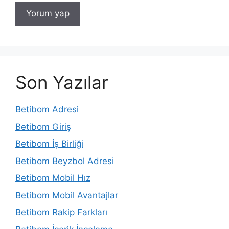
Son Yazılar
Betibom Adresi
Betibom Giriş
Betibom İş Birliği
Betibom Beyzbol Adresi
Betibom Mobil Hız
Betibom Mobil Avantajlar
Betibom Rakip Farkları