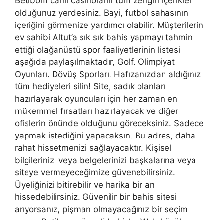
Betibom canlı casinoların tüm zengin içerikleri
olduğunuz yerdesiniz. Bayi, futbol sahasının
içeriğini görmenize yardımcı olabilir. Müşterilerin
ev sahibi Altut’a sık sık bahis yapmayı tahmin
ettiği olağanüstü spor faaliyetlerinin listesi
aşağıda paylaşılmaktadır, Golf. Olimpiyat
Oyunları. Dövüş Sporları. Hafızanızdan aldığınız
tüm hediyeleri silin! Site, sadık olanları
hazırlayarak oyuncuları için her zaman en
mükemmel fırsatları hazırlayacak ve diğer
ofislerin önünde olduğunu göreceksiniz. Sadece
yapmak istediğini yapacaksın. Bu adres, daha
rahat hissetmenizi sağlayacaktır. Kişisel
bilgilerinizi veya belgelerinizi başkalarına veya
siteye vermeyeceğimize güvenebilirsiniz.
Üyeliğinizi bitirebilir ve harika bir an
hissedebilirsiniz. Güvenilir bir bahis sitesi
arıyorsanız, pişman olmayacağınız bir seçim