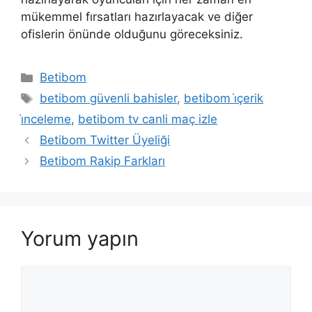
mükemmel fırsatları hazırlayacak ve diğer
ofislerin önünde olduğunu göreceksiniz.
Kategoriler
Betibom
Etiketler
betibom güvenli bahisler
,
betibom i̇çerik
i̇nceleme
,
betibom tv canli maç izle
Betibom Twitter Üyeliği
Betibom Rakip Farkları
Yorum yapın
Yorum