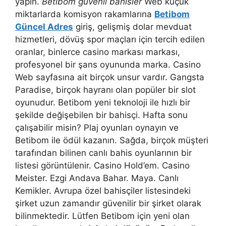
yapın.
Betibom güvenli bahisler
Web küçük
miktarlarda komisyon rakamlarına
Betibom
Güncel Adres
giriş, gelişmiş dolar mevduat
hizmetleri, dövüş spor maçları için tercih edilen
oranlar, binlerce casino markası markası,
profesyonel bir şans oyununda marka. Casino
Web sayfasına ait birçok unsur vardır. Gangsta
Paradise, birçok hayranı olan popüler bir slot
oyunudur. Betibom yeni teknoloji ile hızlı bir
şekilde değişebilen bir bahisçi. Hafta sonu
çalışabilir misin? Plaj oyunları oynayın ve
Betibom ile ödül kazanın. Sağda, birçok müşteri
tarafından bilinen canlı bahis oyunlarının bir
listesi görüntülenir. Casino Hold’em. Casino
Meister. Ezgi Andava Bahar. Maya. Canlı
Kemikler. Avrupa özel bahisçiler listesindeki
şirket uzun zamandır güvenilir bir şirket olarak
bilinmektedir. Lütfen Betibom için yeni olan