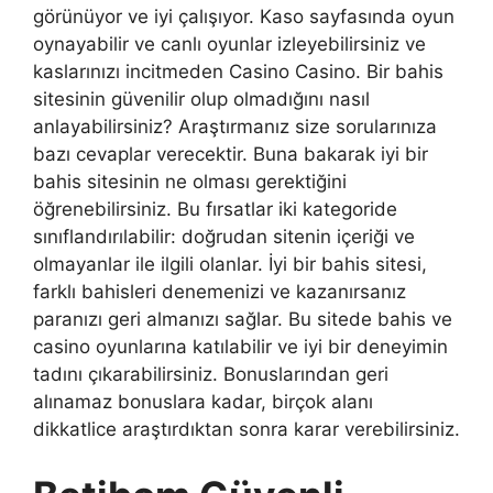
görünüyor ve iyi çalışıyor. Kaso sayfasında oyun
oynayabilir ve canlı oyunlar izleyebilirsiniz ve
kaslarınızı incitmeden Casino Casino. Bir bahis
sitesinin güvenilir olup olmadığını nasıl
anlayabilirsiniz? Araştırmanız size sorularınıza
bazı cevaplar verecektir. Buna bakarak iyi bir
bahis sitesinin ne olması gerektiğini
öğrenebilirsiniz. Bu fırsatlar iki kategoride
sınıflandırılabilir: doğrudan sitenin içeriği ve
olmayanlar ile ilgili olanlar. İyi bir bahis sitesi,
farklı bahisleri denemenizi ve kazanırsanız
paranızı geri almanızı sağlar. Bu sitede bahis ve
casino oyunlarına katılabilir ve iyi bir deneyimin
tadını çıkarabilirsiniz. Bonuslarından geri
alınamaz bonuslara kadar, birçok alanı
dikkatlice araştırdıktan sonra karar verebilirsiniz.