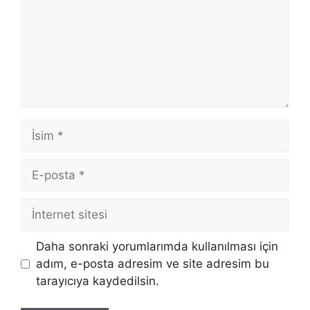
İsim
E-
posta
İnternet
sitesi
Daha sonraki yorumlarımda kullanılması için
adım, e-posta adresim ve site adresim bu
tarayıcıya kaydedilsin.