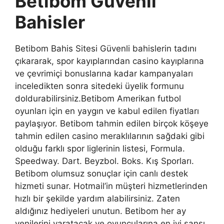
Betibom Güvenli
Bahisler
Betibom Bahis Sitesi Güvenli bahislerin tadını
çıkararak, spor kayıplarından casino kayıplarına
ve çevrimiçi bonuslarına kadar kampanyaları
inceledikten sonra sitedeki üyelik formunu
doldurabilirsiniz.Betibom Amerikan futbol
oyunları için en yaygın ve kabul edilen fiyatları
paylaşıyor. Betibom tahmin edilen birçok köşeye
tahmin edilen casino meraklılarının sağdaki gibi
olduğu farklı spor liglerinin listesi, Formula.
Speedway. Dart. Beyzbol. Boks. Kış Sporları.
Betibom olumsuz sonuçlar için canlı destek
hizmeti sunar. Hotmail’in müşteri hizmetlerinden
hızlı bir şekilde yardım alabilirsiniz. Zaten
aldığınız hediyeleri unutun. Betibom her ay
yenilerini yaratacak ve oyuncularına en iyi şansı