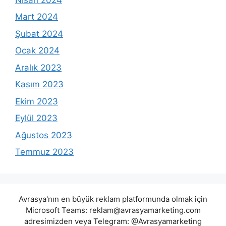
Mart 2024
Şubat 2024
Ocak 2024
Aralık 2023
Kasım 2023
Ekim 2023
Eylül 2023
Ağustos 2023
Temmuz 2023
Avrasya'nın en büyük reklam platformunda olmak için
Microsoft Teams:
reklam@avrasyamarketing.com
adresimizden veya Telegram: @Avrasyamarketing