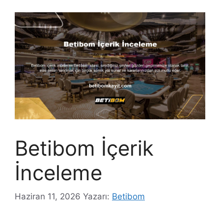
Betibom İçerik
İnceleme
Haziran 11, 2026
Yazarı:
Betibom