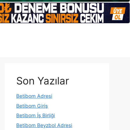
Son Yazılar
Betibom Adresi
Betibom Giriş
Betibom İş Birliği
Betibom Beyzbol Adresi