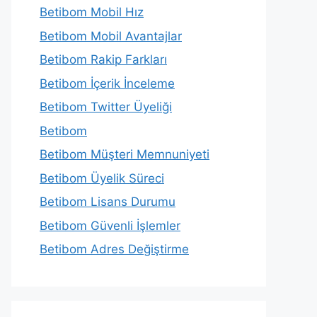
Betibom Mobil Hız
Betibom Mobil Avantajlar
Betibom Rakip Farkları
Betibom İçerik İnceleme
Betibom Twitter Üyeliği
Betibom
Betibom Müşteri Memnuniyeti
Betibom Üyelik Süreci
Betibom Lisans Durumu
Betibom Güvenli İşlemler
Betibom Adres Değiştirme