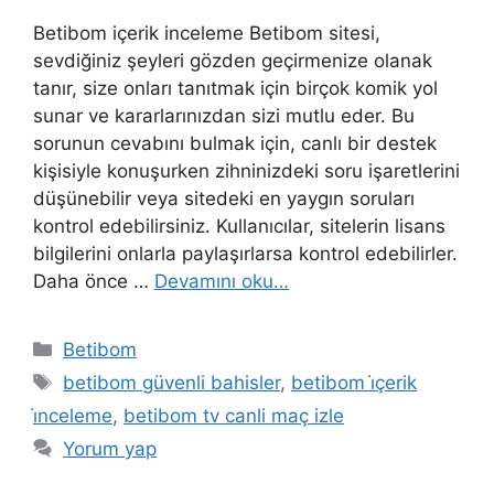
Betibom içerik inceleme Betibom sitesi,
sevdiğiniz şeyleri gözden geçirmenize olanak
tanır, size onları tanıtmak için birçok komik yol
sunar ve kararlarınızdan sizi mutlu eder. Bu
sorunun cevabını bulmak için, canlı bir destek
kişisiyle konuşurken zihninizdeki soru işaretlerini
düşünebilir veya sitedeki en yaygın soruları
kontrol edebilirsiniz. Kullanıcılar, sitelerin lisans
bilgilerini onlarla paylaşırlarsa kontrol edebilirler.
Daha önce …
Devamını oku…
Kategoriler
Betibom
Etiketler
betibom güvenli bahisler
,
betibom i̇çerik
i̇nceleme
,
betibom tv canli maç izle
Yorum yap