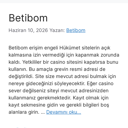
Betibom
Haziran 10, 2026
Yazarı:
Betibom
Betibom erişim engeli Hükümet sitelerin açık
kalmasına izin vermediği için kapanmak zorunda
kaldı. Yetkililer bir casino sitesini kapatırsa bunu
kullanın. Bu amaçla grevin resmi adresi de
değiştirildi. Site size mevcut adresi bulmak için
nereye gideceğinizi söyleyecektir. Eğer casino
sever değilseniz siteyi mevcut adresinizden
kullanmanız gerekmektedir. Kayıt olmak için
kayıt sekmesine gidin ve gerekli bilgileri boş
alanlara girin. …
Devamını oku…