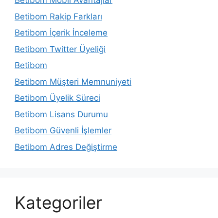
Betibom Mobil Avantajlar
Betibom Rakip Farkları
Betibom İçerik İnceleme
Betibom Twitter Üyeliği
Betibom
Betibom Müşteri Memnuniyeti
Betibom Üyelik Süreci
Betibom Lisans Durumu
Betibom Güvenli İşlemler
Betibom Adres Değiştirme
Kategoriler