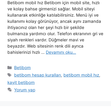
Betibom mobil hız Betibom için mobil site, hızlı
ve kolay bahse girmenizi sağlar. Mobil siteyi
kullanarak etkinliğe katılabilirsiniz. Menü iyi ve
kullanımı kolay görünüyor, ancak aynı zamanda
ihtiyacınız olan her şeyi hızlı bir şekilde
bulmanıza yardımcı olur. Telefon ekranının gri ve
siyah renkleri vardır. Düğmeler mavi ve
beyazdır. Web sitesinin renk dili ayrıca
bahislerinizi hızlı …
Devamını oku…
Kategoriler
Betibom
Etiketler
betibom hesap kuralları
,
betibom mobil hız
,
kayit betibom
Yorum yap