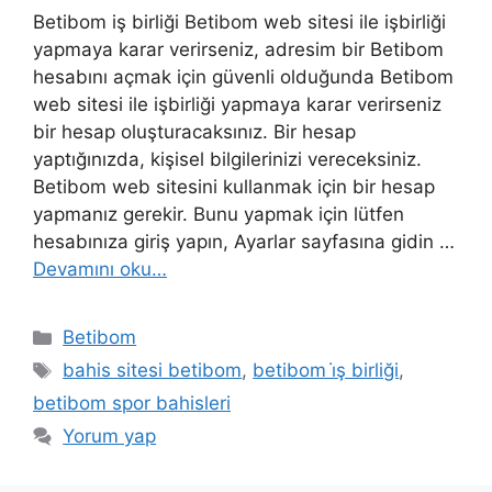
Betibom iş birliği Betibom web sitesi ile işbirliği
yapmaya karar verirseniz, adresim bir Betibom
hesabını açmak için güvenli olduğunda Betibom
web sitesi ile işbirliği yapmaya karar verirseniz
bir hesap oluşturacaksınız. Bir hesap
yaptığınızda, kişisel bilgilerinizi vereceksiniz.
Betibom web sitesini kullanmak için bir hesap
yapmanız gerekir. Bunu yapmak için lütfen
hesabınıza giriş yapın, Ayarlar sayfasına gidin …
Devamını oku…
Kategoriler
Betibom
Etiketler
bahis sitesi betibom
,
betibom i̇ş birliği
,
betibom spor bahisleri
Yorum yap