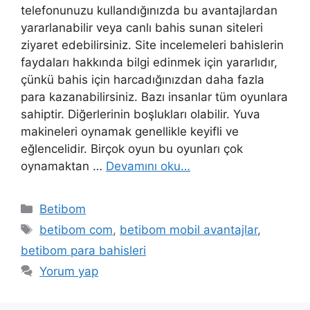
telefonunuzu kullandığınızda bu avantajlardan
yararlanabilir veya canlı bahis sunan siteleri
ziyaret edebilirsiniz. Site incelemeleri bahislerin
faydaları hakkında bilgi edinmek için yararlıdır,
çünkü bahis için harcadığınızdan daha fazla
para kazanabilirsiniz. Bazı insanlar tüm oyunlara
sahiptir. Diğerlerinin boşlukları olabilir. Yuva
makineleri oynamak genellikle keyifli ve
eğlencelidir. Birçok oyun bu oyunları çok
oynamaktan …
Devamını oku…
Kategoriler
Betibom
Etiketler
betibom com
,
betibom mobil avantajlar
,
betibom para bahisleri
Yorum yap