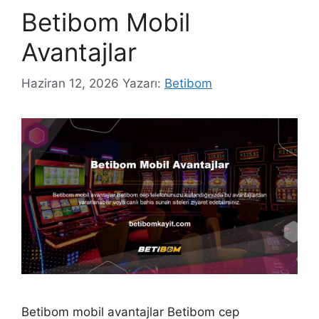
Betibom Mobil
Avantajlar
Haziran 12, 2026
Yazarı:
Betibom
Betibom mobil avantajlar Betibom cep