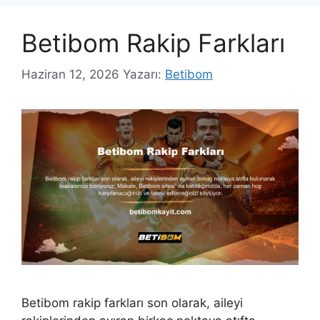
Betibom Rakip Farkları
Haziran 12, 2026
Yazarı:
Betibom
Betibom rakip farkları son olarak, aileyi