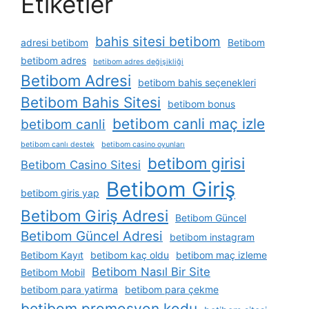
Etiketler
bahis sitesi betibom
adresi betibom
Betibom
betibom adres
betibom adres değişikliği
Betibom Adresi
betibom bahis seçenekleri
Betibom Bahis Sitesi
betibom bonus
betibom canli maç izle
betibom canli
betibom canlı destek
betibom casino oyunları
betibom girisi
Betibom Casino Sitesi
Betibom Giriş
betibom giris yap
Betibom Giriş Adresi
Betibom Güncel
Betibom Güncel Adresi
betibom instagram
Betibom Kayıt
betibom kaç oldu
betibom maç izleme
Betibom Nasıl Bir Site
Betibom Mobil
betibom para yatirma
betibom para çekme
betibom promosyon kodu