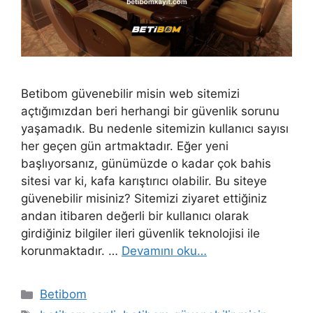
Betibom güvenebilir misin web sitemizi
açtığımızdan beri herhangi bir güvenlik sorunu
yaşamadık. Bu nedenle sitemizin kullanıcı sayısı
her geçen gün artmaktadır. Eğer yeni
başlıyorsanız, günümüzde o kadar çok bahis
sitesi var ki, kafa karıştırıcı olabilir. Bu siteye
güvenebilir misiniz? Sitemizi ziyaret ettiğiniz
andan itibaren değerli bir kullanıcı olarak
girdiğiniz bilgiler ileri güvenlik teknolojisi ile
korunmaktadır. …
Devamını oku…
Kategoriler
Betibom
Etiketler