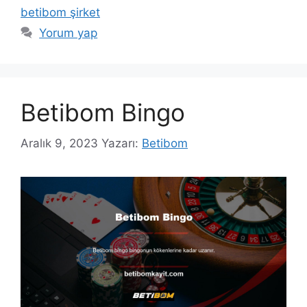
betibom şirket
Yorum yap
Betibom Bingo
Aralık 9, 2023
Yazarı:
Betibom