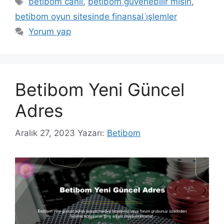
betibom canli
,
betibom güvenebilir misin
,
betibom oyun sitesinde finansal i̇şlemler
Yorum yap
Betibom Yeni Güncel
Adres
Aralık 27, 2023
Yazarı:
Betibom