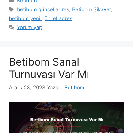
Betibom
Etiketler
betibom güncel adres
,
Betibom Şikayet
,
betibom yeni güncel adres
Yorum yap
Betibom Sanal
Turnuvası Var Mı
Aralık 23, 2023
Yazarı:
Betibom