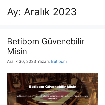
Ay:
Aralık 2023
Betibom Güvenebilir
Misin
Aralık 30, 2023
Yazarı:
Betibom