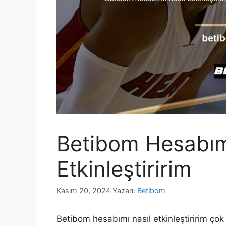
Betibom Hesabım
Etkinleştiririm
Kasım 20, 2024
Yazarı:
Betibom
Betibom hesabımı nasıl etkinleştiririm çok