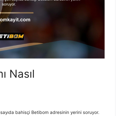
ı Nasıl
 sayıda bahisçi Betibom adresinin yerini soruyor.