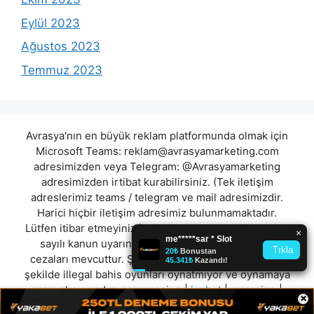
Eylül 2023
Ağustos 2023
Temmuz 2023
Avrasya'nın en büyük reklam platformunda olmak için
Microsoft Teams:
reklam@avrasyamarketing.com
adresimizden veya Telegram: @Avrasyamarketing
adresimizden irtibat kurabilirsiniz. (Tek iletişim
adreslerimiz teams / telegram ve mail adresimizdir.
Harici hiçbir iletişim adresimiz bulunmamaktadır.
Lütfen itibar etmeyiniz.) Türkiye yasalarına göre 7258
sayılı kanun uyarınca yasa dışı bahis oynamanın
cezaları mevcuttur. Şu an bulunduğunuz site hiç bir
şekilde illegal bahis oyunları oynatmıyor ve oynamaya
aracı olmuyordur.
aspercasino
|
joybet
|
mrcasino
|
×
fcmoon
|
hellbet
|
rodezbet
|
sportempire
|
piabet