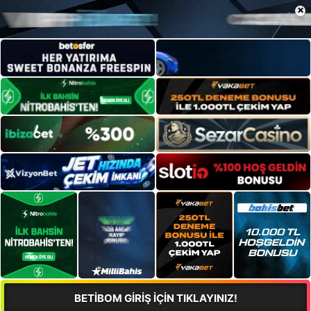
×
BETİBOM GİRİŞ İÇİN TIKLAYINIZ!