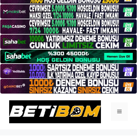
İçeriğe
atla
Menü