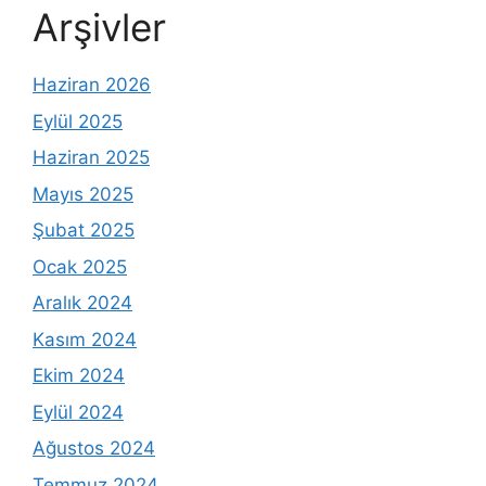
Arşivler
Haziran 2026
Eylül 2025
Haziran 2025
Mayıs 2025
Şubat 2025
Ocak 2025
Aralık 2024
Kasım 2024
Ekim 2024
Eylül 2024
Ağustos 2024
Temmuz 2024