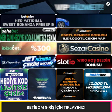
×
BETİBOM GİRİŞ İÇİN TIKLAYINIZ!