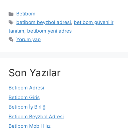
Kategoriler
Betibom
Etiketler
betibom beyzbol adresi
,
betibom güvenilir
tanıtım
,
betibom yeni adres
Yorum yap
Son Yazılar
Betibom Adresi
Betibom Giriş
Betibom İş Birliği
Betibom Beyzbol Adresi
Betibom Mobil Hız