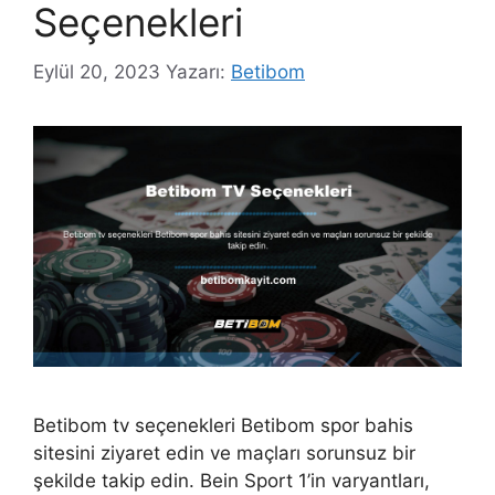
Seçenekleri
Eylül 20, 2023
Yazarı:
Betibom
Betibom tv seçenekleri Betibom spor bahis
sitesini ziyaret edin ve maçları sorunsuz bir
şekilde takip edin. Bein Sport 1’in varyantları,