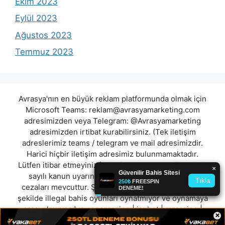
Ekim 2023
Eylül 2023
Ağustos 2023
Temmuz 2023
Avrasya'nın en büyük reklam platformunda olmak için
Microsoft Teams:
reklam@avrasyamarketing.com
adresimizden veya Telegram: @Avrasyamarketing
adresimizden irtibat kurabilirsiniz. (Tek iletişim
adreslerimiz teams / telegram ve mail adresimizdir.
Harici hiçbir iletişim adresimiz bulunmamaktadır.
Lütfen itibar etmeyiniz.) Türkiye yasalarına göre 7258
sayılı kanun uyarınca yasa dışı bahis oynamanın
cezaları mevcuttur. Şu an bulunduğunuz site hiç bir
şekilde illegal bahis oyunları oynatmıyor ve oynamaya
aracı olmuyordur.
aspercasino
|
joybet
|
mrcasino
|
×
fcmoon
|
hellbet
|
rodezbet
|
sportempire
|
piabet