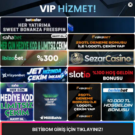
×
BETİBOM GİRİŞ İÇİN TIKLAYINIZ!