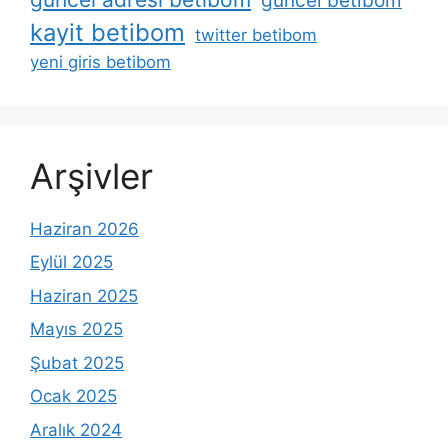
güncel betibom
kayit betibom
twitter betibom
yeni giris betibom
Arşivler
Haziran 2026
Eylül 2025
Haziran 2025
Mayıs 2025
Şubat 2025
Ocak 2025
Aralık 2024