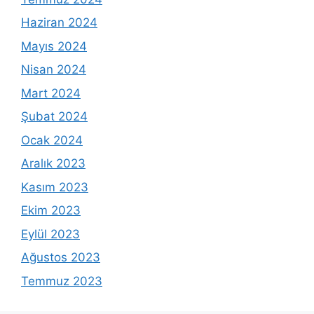
Haziran 2024
Mayıs 2024
Nisan 2024
Mart 2024
Şubat 2024
Ocak 2024
Aralık 2023
Kasım 2023
Ekim 2023
Eylül 2023
Ağustos 2023
Temmuz 2023