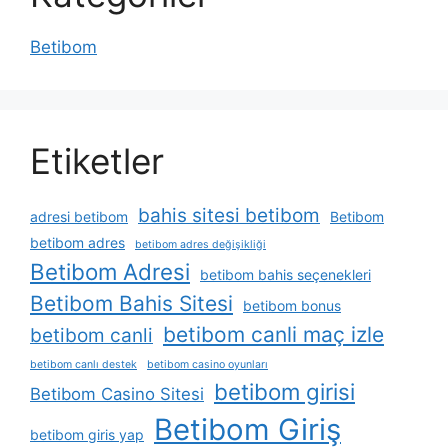
Betibom
Etiketler
bahis sitesi betibom
adresi betibom
Betibom
betibom adres
betibom adres değişikliği
Betibom Adresi
betibom bahis seçenekleri
Betibom Bahis Sitesi
betibom bonus
betibom canli maç izle
betibom canli
betibom canlı destek
betibom casino oyunları
betibom girisi
Betibom Casino Sitesi
Betibom Giriş
betibom giris yap