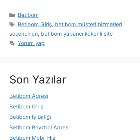
Kategoriler
Betibom
Etiketler
Betibom Giriş
,
betibom müşteri hizmetleri
seçenekleri
,
betibom yabancı kökenli site
Yorum yap
Son Yazılar
Betibom Adresi
Betibom Giriş
Betibom İş Birliği
Betibom Beyzbol Adresi
Betibom Mobil Hız