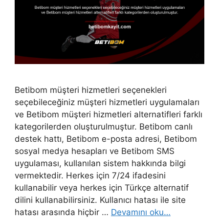
Betibom müşteri hizmetleri seçenekleri
seçebileceğiniz müşteri hizmetleri uygulamaları
ve Betibom müşteri hizmetleri alternatifleri farklı
kategorilerden oluşturulmuştur. Betibom canlı
destek hattı, Betibom e-posta adresi, Betibom
sosyal medya hesapları ve Betibom SMS
uygulaması, kullanılan sistem hakkında bilgi
vermektedir. Herkes için 7/24 ifadesini
kullanabilir veya herkes için Türkçe alternatif
dilini kullanabilirsiniz. Kullanıcı hatası ile site
hatası arasında hiçbir …
Devamını oku…