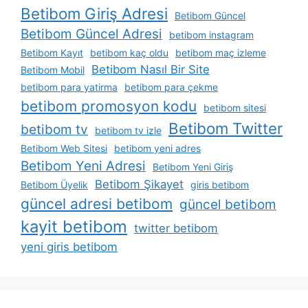
Betibom Giriş Adresi
Betibom Güncel
Betibom Güncel Adresi
betibom instagram
Betibom Kayıt
betibom kaç oldu
betibom maç izleme
Betibom Nasıl Bir Site
Betibom Mobil
betibom para yatirma
betibom para çekme
betibom promosyon kodu
betibom sitesi
Betibom Twitter
betibom tv
betibom tv izle
Betibom Web Sitesi
betibom yeni adres
Betibom Yeni Adresi
Betibom Yeni Giriş
Betibom Şikayet
Betibom Üyelik
giris betibom
güncel adresi betibom
güncel betibom
kayit betibom
twitter betibom
yeni giris betibom