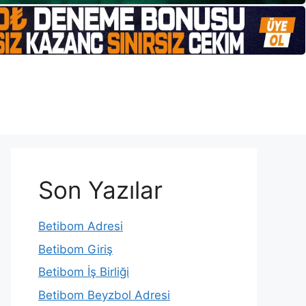
Son Yazılar
Betibom Adresi
Betibom Giriş
Betibom İş Birliği
Betibom Beyzbol Adresi