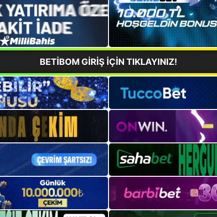
BETİBOM GİRİŞ İÇİN TIKLAYINIZ!