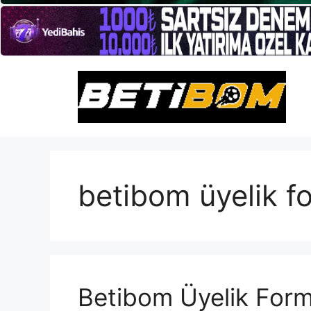
İçeriğe
atla
betibom üyelik f
Betibom Üyelik For