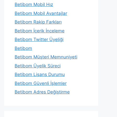
Betibom Mobil Hız
Betibom Mobil Avantajlar
Betibom Rakip Farkları
Betibom İçerik İnceleme
Betibom Twitter Üyeliği
Betibom
Betibom Müşteri Memnuniyeti
Betibom Üyelik Süreci
Betibom Lisans Durumu
Betibom Güvenli İşlemler
Betibom Adres Değiştirme