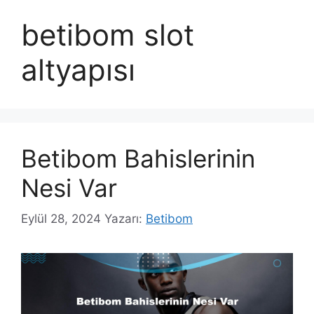
betibom slot
altyapısı
Betibom Bahislerinin
Nesi Var
Eylül 28, 2024
Yazarı:
Betibom