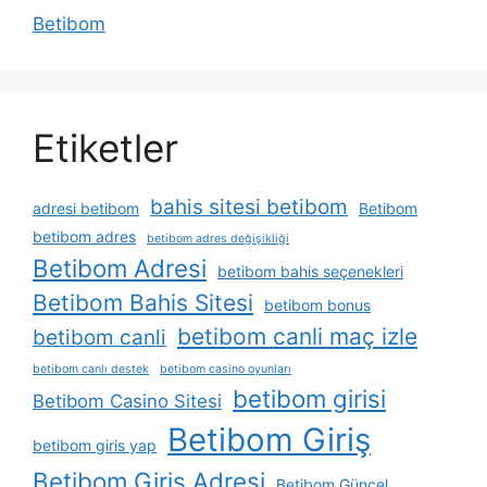
Betibom
Etiketler
bahis sitesi betibom
adresi betibom
Betibom
betibom adres
betibom adres değişikliği
Betibom Adresi
betibom bahis seçenekleri
Betibom Bahis Sitesi
betibom bonus
betibom canli maç izle
betibom canli
betibom canlı destek
betibom casino oyunları
betibom girisi
Betibom Casino Sitesi
Betibom Giriş
betibom giris yap
Betibom Giriş Adresi
Betibom Güncel