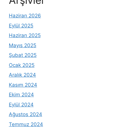
Arşivler
Haziran 2026
Eylül 2025
Haziran 2025
Mayıs 2025
Şubat 2025
Ocak 2025
Aralık 2024
Kasım 2024
Ekim 2024
Eylül 2024
Ağustos 2024
Temmuz 2024