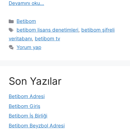
Devamını oku…
Kategoriler
Betibom
Etiketler
betibom lisans denetimleri
,
betibom şifreli
veritabanı
,
betibom tv
Yorum yap
Son Yazılar
Betibom Adresi
Betibom Giriş
Betibom İş Birliği
Betibom Beyzbol Adresi