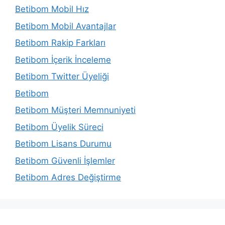
Betibom Mobil Hız
Betibom Mobil Avantajlar
Betibom Rakip Farkları
Betibom İçerik İnceleme
Betibom Twitter Üyeliği
Betibom
Betibom Müşteri Memnuniyeti
Betibom Üyelik Süreci
Betibom Lisans Durumu
Betibom Güvenli İşlemler
Betibom Adres Değiştirme