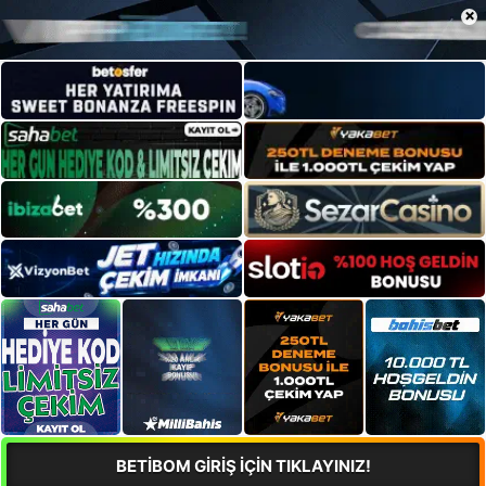
×
BETİBOM GİRİŞ İÇİN TIKLAYINIZ!