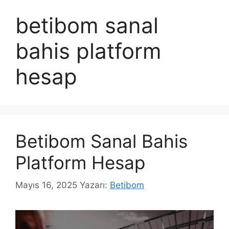
betibom sanal
bahis platform
hesap
Betibom Sanal Bahis
Platform Hesap
Mayıs 16, 2025
Yazarı:
Betibom