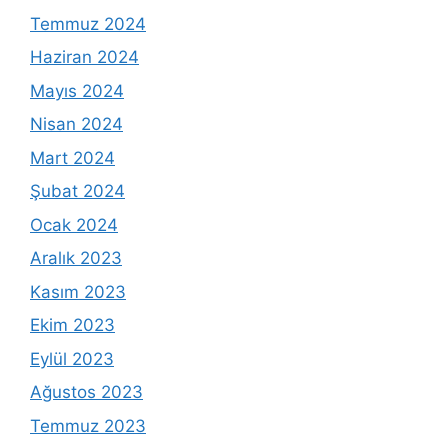
Temmuz 2024
Haziran 2024
Mayıs 2024
Nisan 2024
Mart 2024
Şubat 2024
Ocak 2024
Aralık 2023
Kasım 2023
Ekim 2023
Eylül 2023
Ağustos 2023
Temmuz 2023