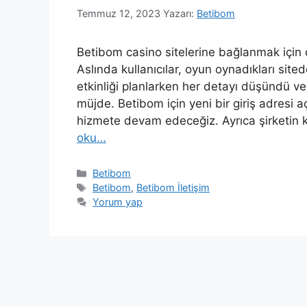
Temmuz 12, 2023
Yazarı:
Betibom
Betibom casino sitelerine bağlanmak için çe
Aslında kullanıcılar, oyun oynadıkları site
etkinliği planlarken her detayı düşündü ve 
müjde. Betibom için yeni bir giriş adresi 
hizmete devam edeceğiz. Ayrıca şirketin 
oku…
Kategoriler
Betibom
Etiketler
Betibom
,
Betibom İletişim
Yorum yap