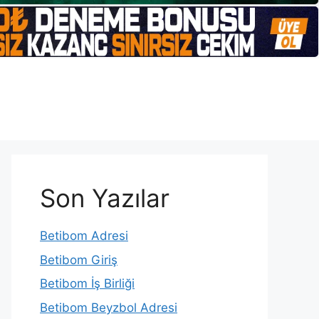
Son Yazılar
Betibom Adresi
Betibom Giriş
Betibom İş Birliği
Betibom Beyzbol Adresi