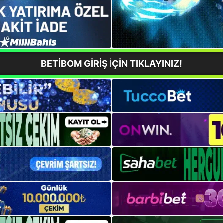
BETİBOM GİRİŞ İÇİN TIKLAYINIZ!