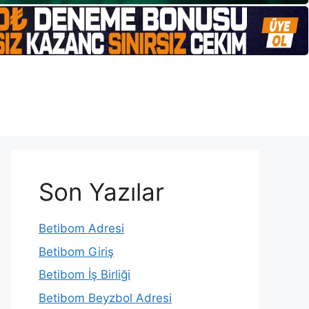
Son Yazılar
Betibom Adresi
Betibom Giriş
Betibom İş Birliği
Betibom Beyzbol Adresi