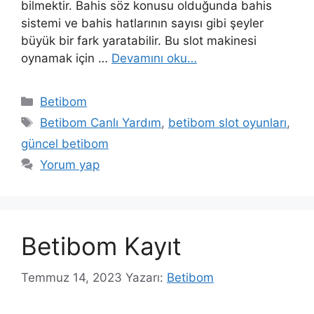
bilmektir. Bahis söz konusu olduğunda bahis
sistemi ve bahis hatlarının sayısı gibi şeyler
büyük bir fark yaratabilir. Bu slot makinesi
oynamak için …
Devamını oku…
Kategoriler
Betibom
Etiketler
Betibom Canlı Yardım
,
betibom slot oyunları
,
güncel betibom
Yorum yap
Betibom Kayıt
Temmuz 14, 2023
Yazarı:
Betibom