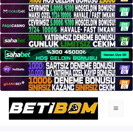
İçeriğe
atla
Menü