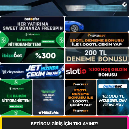
×
BETİBOM GİRİŞ İÇİN TIKLAYINIZ!