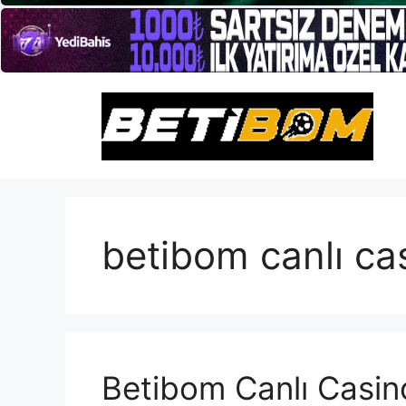
İçeriğe
atla
betibom canlı ca
Betibom Canlı Casin