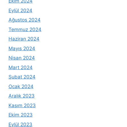
Ekim 2024
Eylül 2024
Ağustos 2024
Temmuz 2024
Haziran 2024
Mayıs 2024
Nisan 2024
Mart 2024
Şubat 2024
Ocak 2024
Aralık 2023
Kasım 2023
Ekim 2023
Eylül 2023