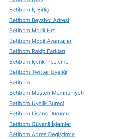
Betibom İş Birliği
Betibom Beyzbol Adresi
Betibom Mobil Hız
Betibom Mobil Avantajlar
Betibom Rakip Farkları
Betibom İçerik İnceleme
Betibom Twitter Üyeliği
Betibom
Betibom Müşteri Memnuniyeti
Betibom Üyelik Süreci
Betibom Lisans Durumu
Betibom Güvenli İşlemler
Betibom Adres Değiştirme