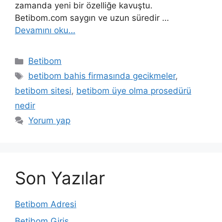
zamanda yeni bir özelliğe kavuştu.
Betibom.com saygın ve uzun süredir …
Devamını oku…
Kategoriler
Betibom
Etiketler
betibom bahis firmasında gecikmeler
,
betibom sitesi
,
betibom üye olma prosedürü
nedir
Yorum yap
Son Yazılar
Betibom Adresi
Betibom Giriş