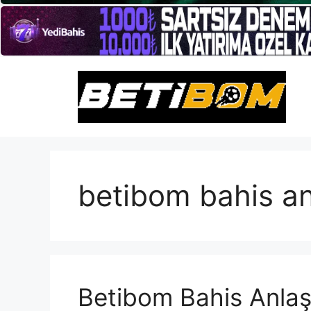
İçeriğe
atla
betibom bahis an
Betibom Bahis Anlaş