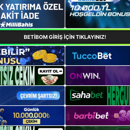
BETİBOM GİRİŞ İÇİN TIKLAYINIZ!