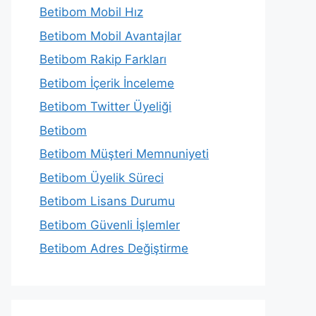
Betibom Mobil Hız
Betibom Mobil Avantajlar
Betibom Rakip Farkları
Betibom İçerik İnceleme
Betibom Twitter Üyeliği
Betibom
Betibom Müşteri Memnuniyeti
Betibom Üyelik Süreci
Betibom Lisans Durumu
Betibom Güvenli İşlemler
Betibom Adres Değiştirme