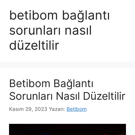
betibom bağlantı
sorunları nasıl
düzeltilir
Betibom Bağlantı
Sorunları Nasıl Düzeltilir
Kasım 29, 2023
Yazarı:
Betibom