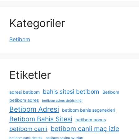
Kategoriler
Betibom
Etiketler
bahis sitesi betibom
adresi betibom
Betibom
betibom adres
betibom adres değişikliği
Betibom Adresi
betibom bahis seçenekleri
Betibom Bahis Sitesi
betibom bonus
betibom canli maç izle
betibom canli
betibom canlı destek
betibom casino oyunları