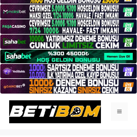
İçeriğe
atla
Menü