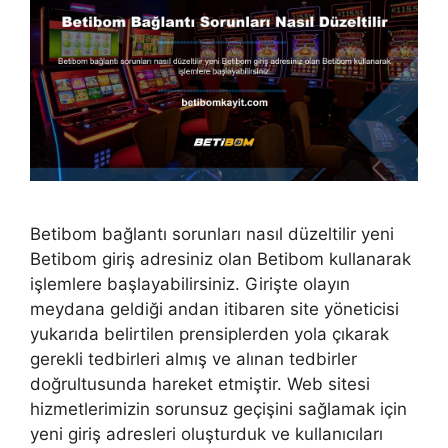
Betibom bağlantı sorunları nasıl düzeltilir yeni
Betibom giriş adresiniz olan Betibom kullanarak
işlemlere başlayabilirsiniz. Girişte olayın
meydana geldiği andan itibaren site yöneticisi
yukarıda belirtilen prensiplerden yola çıkarak
gerekli tedbirleri almış ve alınan tedbirler
doğrultusunda hareket etmiştir. Web sitesi
hizmetlerimizin sorunsuz geçişini sağlamak için
yeni giriş adresleri oluşturduk ve kullanıcıları