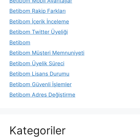
Betibom Mobil Avantajlar
Betibom Rakip Farkları
Betibom İçerik İnceleme
Betibom Twitter Üyeliği
Betibom
Betibom Müşteri Memnuniyeti
Betibom Üyelik Süreci
Betibom Lisans Durumu
Betibom Güvenli İşlemler
Betibom Adres Değiştirme
Kategoriler