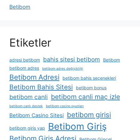
Betibom
Etiketler
bahis sitesi betibom
adresi betibom
Betibom
betibom adres
betibom adres değişikliği
Betibom Adresi
betibom bahis seçenekleri
Betibom Bahis Sitesi
betibom bonus
betibom canli maç izle
betibom canli
betibom canlı destek
betibom casino oyunları
betibom girisi
Betibom Casino Sitesi
Betibom Giriş
betibom giris yap
Betibom Giriş Adresi
Betibom Güncel