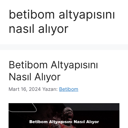
betibom altyapısını
nasıl alıyor
Betibom Altyapısını
Nasıl Alıyor
Mart 16, 2024
Yazarı:
Betibom