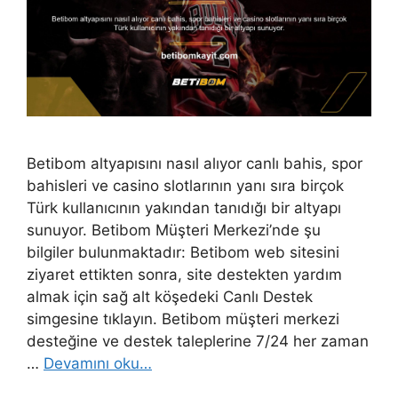
Betibom altyapısını nasıl alıyor canlı bahis, spor
bahisleri ve casino slotlarının yanı sıra birçok
Türk kullanıcının yakından tanıdığı bir altyapı
sunuyor. Betibom Müşteri Merkezi’nde şu
bilgiler bulunmaktadır: Betibom web sitesini
ziyaret ettikten sonra, site destekten yardım
almak için sağ alt köşedeki Canlı Destek
simgesine tıklayın. Betibom müşteri merkezi
desteğine ve destek taleplerine 7/24 her zaman
…
Devamını oku…