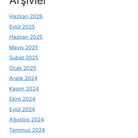
Arşivler
Haziran 2026
Eylül 2025
Haziran 2025
Mayıs 2025
Şubat 2025
Ocak 2025
Aralık 2024
Kasım 2024
Ekim 2024
Eylül 2024
Ağustos 2024
Temmuz 2024