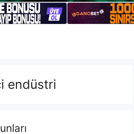
i endüstri
unları