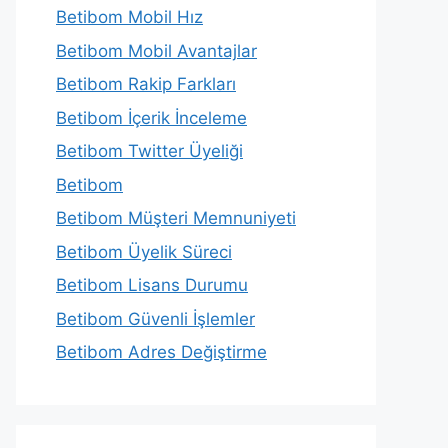
Betibom Mobil Hız
Betibom Mobil Avantajlar
Betibom Rakip Farkları
Betibom İçerik İnceleme
Betibom Twitter Üyeliği
Betibom
Betibom Müşteri Memnuniyeti
Betibom Üyelik Süreci
Betibom Lisans Durumu
Betibom Güvenli İşlemler
Betibom Adres Değiştirme