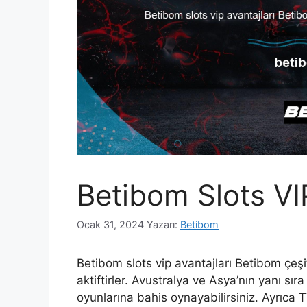
Betibom Slots VIP
Ocak 31, 2024
Yazarı:
Betibom
Betibom slots vip avantajları Betibom çeşi
aktiftirler. Avustralya ve Asya’nın yanı sı
oyunlarına bahis oynayabilirsiniz. Ayrıca T