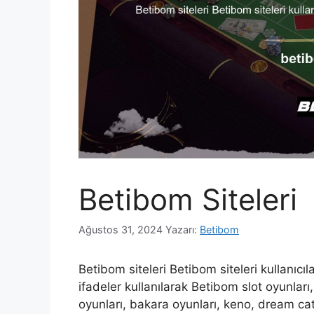
Betibom Siteleri
Ağustos 31, 2024
Yazarı:
Betibom
Betibom siteleri Betibom siteleri kullanıcıla
ifadeler kullanılarak Betibom slot oyunlar
oyunları, bakara oyunları, keno, dream cat