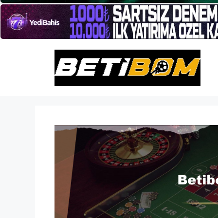
İçeriğe
atla