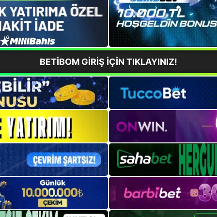
BETİBOM GİRİŞ İÇİN TIKLAYINIZ!