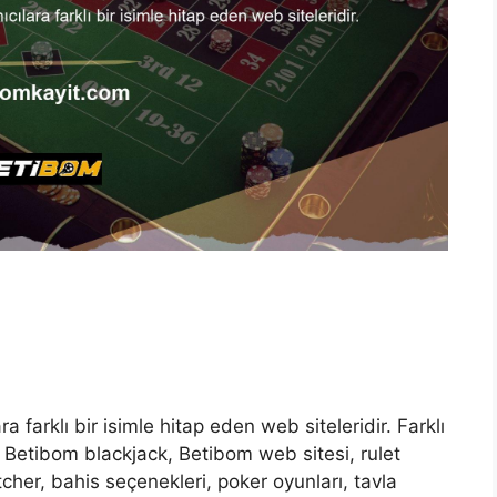
ra farklı bir isimle hitap eden web siteleridir. Farklı
ı, Betibom blackjack, Betibom web sitesi, rulet
cher, bahis seçenekleri, poker oyunları, tavla