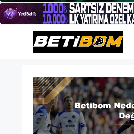
İçeriğe
atla