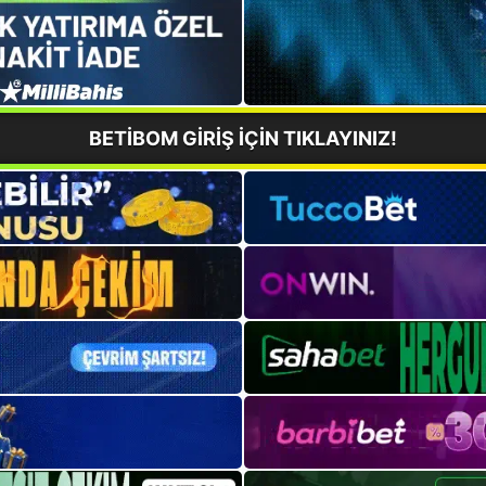
BETİBOM GİRİŞ İÇİN TIKLAYINIZ!