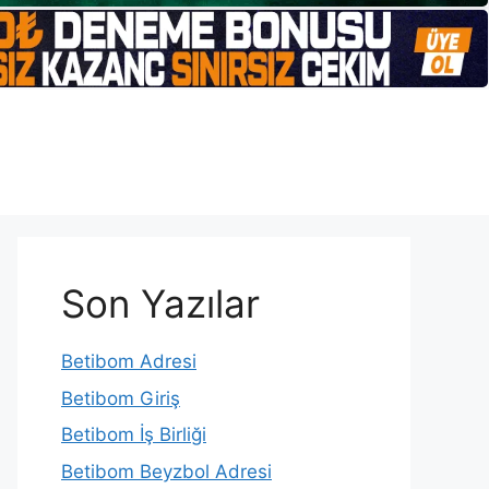
Son Yazılar
Betibom Adresi
Betibom Giriş
Betibom İş Birliği
Betibom Beyzbol Adresi