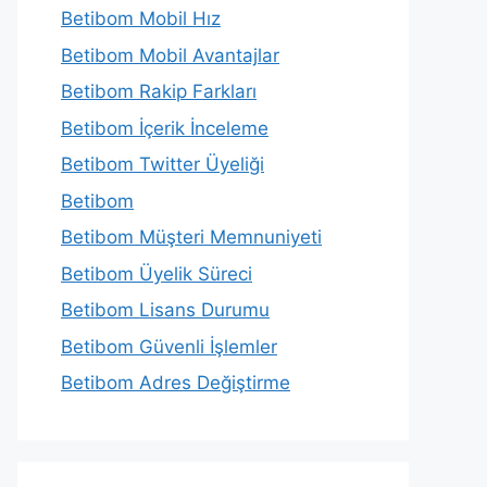
Betibom Mobil Hız
Betibom Mobil Avantajlar
Betibom Rakip Farkları
Betibom İçerik İnceleme
Betibom Twitter Üyeliği
Betibom
Betibom Müşteri Memnuniyeti
Betibom Üyelik Süreci
Betibom Lisans Durumu
Betibom Güvenli İşlemler
Betibom Adres Değiştirme