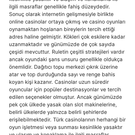
ilgili masraflar genellikle fahiş düzeydedir.
Sonuç olarak internetin gelişmesiyle birlikte
online casinolar ortaya çıkmış ve casino oyunları
oynamaktan hoşlanan bireylerin tercih ettiği
adres haline gelmiştir. Kökleri çok eskilere kadar
uzanmaktadır ve günümüzde de çok sayıda
çeşidi mevcuttur. Ruletin çeşitli stratejileri vardır
ancak oyundaki şans unsuru genellikle oldukça
önemlidir. Dağıtıcı topu merkezi çıkrık üzerine
atar ve top durduğunda sayı ve renge bahis
koyan kişi kazanır. Casinolar uzun süredir
oyuncular için popüler destinasyonlar ve tercih
edilen seçenekler olmuştur. Ancak günümüzde
pek çok ülkede yasak olan slot makinelerine,
belirli ülkelerde yalnızca belirli şehirlerde
erişilebilmektedir. Türk casinolarının herhangi bir
oyun işletmesi veya sunması kesinlikle yasaktır
ve ulaşım ve konaklama ile ilgili masraflar