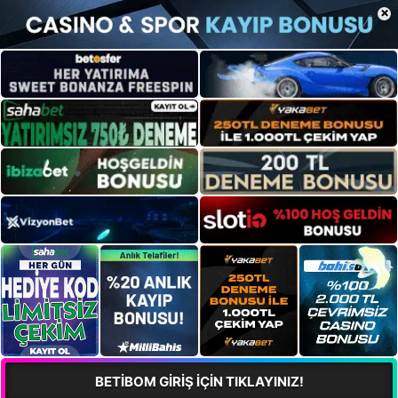
×
BETİBOM GİRİŞ İÇİN TIKLAYINIZ!