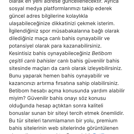
olarak en yeni adrese güncellenecektir. Ayrıca
sosyal medya platformlarımızı takip ederek
güncel adres bilgilerine kolaylıkla
ulaşabileceğinize dikkatinizi çekmek isterim.
İlgilendiğiniz spor müsabakalarına bağlı olarak
dilediğiniz maça canlı bahis oynayabilir ve
potansiyel olarak para kazanabilirsiniz.
Kesintisiz bahis oynayabileceğiniz
Betibom
çeşitli canlı bahisler
canlı bahis güvenilir bahis
sitesinde maçları da canlı olarak izleyebilirsiniz.
Bunu yaparak hemen bahis oynayabilir ve
kazancınızı artırma fırsatına sahip olabilirsiniz.
Betibom hesabı açma konusunda yardım alabilir
miyim? Güvenilir bahis onayı söz konusu
olduğunda hesap açtıktan sonra kaliteli
bonuslar sunan bir siteyi tercih etmek önemlidir.
Bu tür siteleri tanımlamanın bir yolu, premium
bahis sitelerinin web sitelerinde görüntülenen