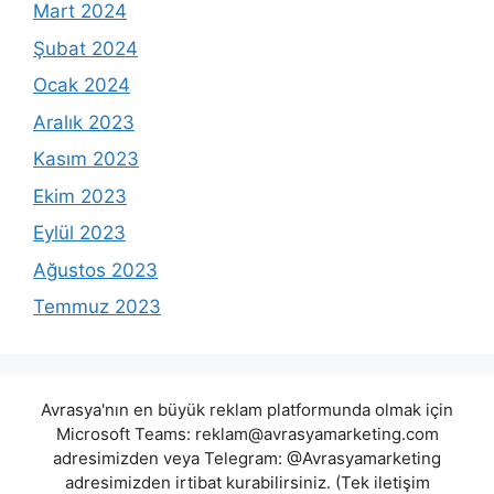
Mart 2024
Şubat 2024
Ocak 2024
Aralık 2023
Kasım 2023
Ekim 2023
Eylül 2023
Ağustos 2023
Temmuz 2023
Avrasya'nın en büyük reklam platformunda olmak için
Microsoft Teams:
reklam@avrasyamarketing.com
adresimizden veya Telegram: @Avrasyamarketing
adresimizden irtibat kurabilirsiniz. (Tek iletişim