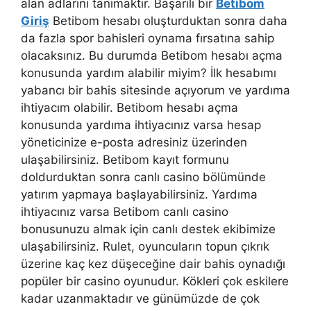
alan adlarını tanımaktır. Başarılı bir
Betibom
Giriş
Betibom hesabı oluşturduktan sonra daha
da fazla spor bahisleri oynama fırsatına sahip
olacaksınız. Bu durumda Betibom hesabı açma
konusunda yardım alabilir miyim? İlk hesabımı
yabancı bir bahis sitesinde açıyorum ve yardıma
ihtiyacım olabilir. Betibom hesabı açma
konusunda yardıma ihtiyacınız varsa hesap
yöneticinize e-posta adresiniz üzerinden
ulaşabilirsiniz. Betibom kayıt formunu
doldurduktan sonra canlı casino bölümünde
yatırım yapmaya başlayabilirsiniz. Yardıma
ihtiyacınız varsa Betibom canlı casino
bonusunuzu almak için canlı destek ekibimize
ulaşabilirsiniz. Rulet, oyuncuların topun çıkrık
üzerine kaç kez düşeceğine dair bahis oynadığı
popüler bir casino oyunudur. Kökleri çok eskilere
kadar uzanmaktadır ve günümüzde de çok