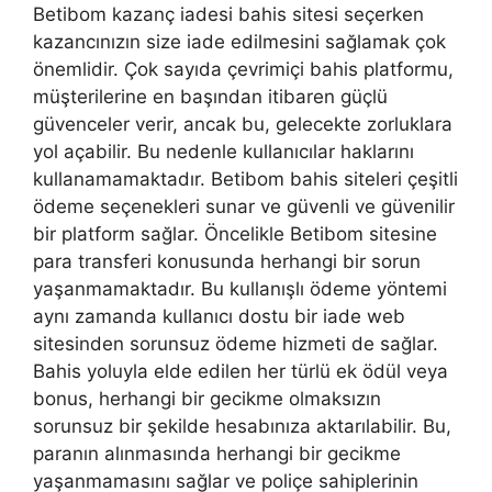
Betibom kazanç iadesi bahis sitesi seçerken
kazancınızın size iade edilmesini sağlamak çok
önemlidir. Çok sayıda çevrimiçi bahis platformu,
müşterilerine en başından itibaren güçlü
güvenceler verir, ancak bu, gelecekte zorluklara
yol açabilir. Bu nedenle kullanıcılar haklarını
kullanamamaktadır. Betibom bahis siteleri çeşitli
ödeme seçenekleri sunar ve güvenli ve güvenilir
bir platform sağlar. Öncelikle Betibom sitesine
para transferi konusunda herhangi bir sorun
yaşanmamaktadır. Bu kullanışlı ödeme yöntemi
aynı zamanda kullanıcı dostu bir iade web
sitesinden sorunsuz ödeme hizmeti de sağlar.
Bahis yoluyla elde edilen her türlü ek ödül veya
bonus, herhangi bir gecikme olmaksızın
sorunsuz bir şekilde hesabınıza aktarılabilir. Bu,
paranın alınmasında herhangi bir gecikme
yaşanmamasını sağlar ve poliçe sahiplerinin