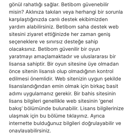
gönül rahatlığı sağlar. Betibom güvenebilir
misin? Aklınıza takılan veya herhangi bir sorunla
karşılaştığınızda canlı destek ekibimizden
yardım alabilirsiniz. Betibom saha destek web
sitesini ziyaret ettiğinizde her zaman geniş
seçeneklere ve sınırsız desteğe sahip
olacaksınız. Betibom güvenilir bir oyun
yaratmayı amaçlamaktadır ve uluslararası bir
lisansa sahiptir. Bir oyun sitesine üye olmadan
önce sitenin lisanslı olup olmadığının kontrol
edilmesi önemlidir. Web sitenizin uygun şekilde
lisanslandığından emin olmak için birkaç basit
adımı uygulamanız gerekir. Bir bahis sitesinin
lisans bilgileri genellikle web sitesinin ‘genel
bakış’ bölümünde bulunabilir. Lisans bilgilerinize
ulaşmak için bu bölüme tıklayınız. Ayrıca
internette bulduğunuz bilgileri doğrulayabilir ve
onaylayabilirsiniz.