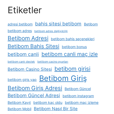
Etiketler
bahis sitesi betibom
adresi betibom
Betibom
betibom adres
betibom adres değişikliği
Betibom Adresi
betibom bahis seçenekleri
Betibom Bahis Sitesi
betibom bonus
betibom canli maç izle
betibom canli
betibom canlı destek
betibom casino oyunları
betibom girisi
Betibom Casino Sitesi
Betibom Giriş
betibom giris yap
Betibom Giriş Adresi
Betibom Güncel
Betibom Güncel Adresi
betibom instagram
Betibom Kayıt
betibom kaç oldu
betibom maç izleme
Betibom Nasıl Bir Site
Betibom Mobil