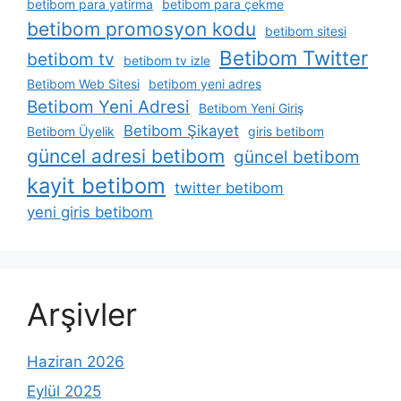
betibom para yatirma
betibom para çekme
betibom promosyon kodu
betibom sitesi
Betibom Twitter
betibom tv
betibom tv izle
Betibom Web Sitesi
betibom yeni adres
Betibom Yeni Adresi
Betibom Yeni Giriş
Betibom Şikayet
Betibom Üyelik
giris betibom
güncel adresi betibom
güncel betibom
kayit betibom
twitter betibom
yeni giris betibom
Arşivler
Haziran 2026
Eylül 2025