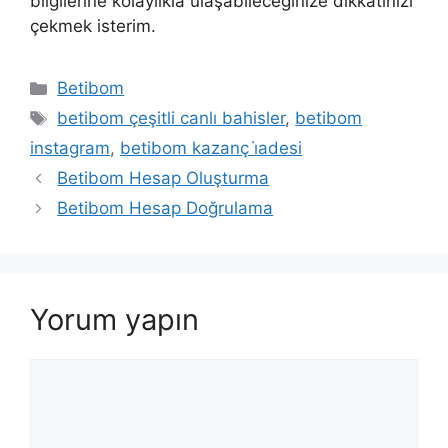
bilgilerine kolaylıkla ulaşabileceğinize dikkatinizi
çekmek isterim.
Kategoriler
Betibom
Etiketler
betibom çeşitli canlı bahisler
,
betibom
instagram
,
betibom kazanç i̇adesi
Betibom Hesap Oluşturma
Betibom Hesap Doğrulama
Yorum yapın
Yorum