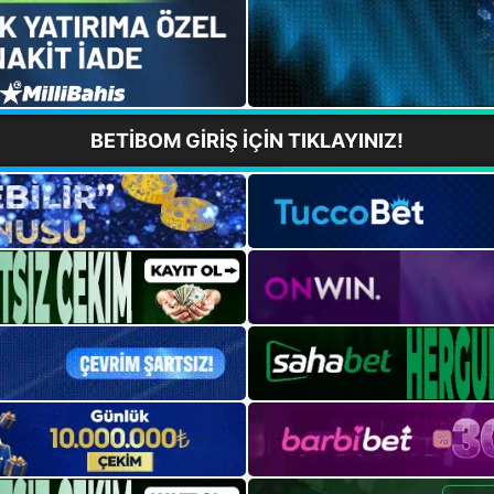
BETİBOM GİRİŞ İÇİN TIKLAYINIZ!