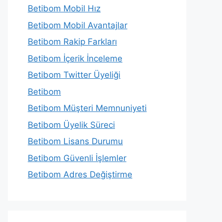
Betibom Mobil Hız
Betibom Mobil Avantajlar
Betibom Rakip Farkları
Betibom İçerik İnceleme
Betibom Twitter Üyeliği
Betibom
Betibom Müşteri Memnuniyeti
Betibom Üyelik Süreci
Betibom Lisans Durumu
Betibom Güvenli İşlemler
Betibom Adres Değiştirme