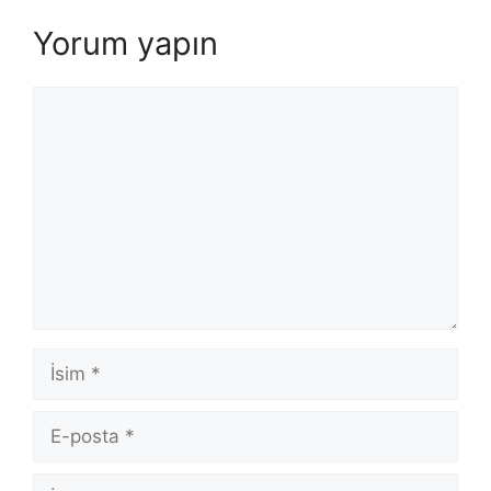
Yorum yapın
Yorum
İsim
E-
posta
İnternet