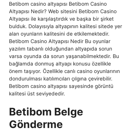
Betibom casino altyapısı Betibom Casino
Altyapısı Nedir? Web sitesini Betibom Casino
Altyapısı ile karşılaştırdık ve başka bir şirket
bulduk. Dolayısıyla altyapının kalitesi sitede yer
alan oyunların kalitesini de etkilemektedir.
Betibom Casino Altyapısı Nedir Bu oyunlar
yazılım tabanlı olduğundan altyapıda sorun
varsa oyunda da sorun yaşanabilmektedir. Bu
bağlamda donmuş altyapı konusu özellikle
önem taşıyor. Özellikle canlı casino oyunlarının
dondurulması katılımcıları çılgına çevirebilir.
Betibom casino altyapısı sayesinde görüntü
kalitesi üst seviyededir.
Betibom Belge
Gönderme