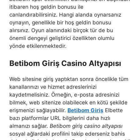
itibaren hoş geldin bonusu ile
canlandırabilirsiniz. Hangi alanda oynarsanız
oynayın, genellikle bir hoş geldin bonusu
alırsınız. Oyun alanındaki birçok tür de bu
önemli dengeyi geliştirici özellikten olumlu
yönde etkilenmektedir.
Betibom Giriş Casino Altyapısı
Web sitesine giriş yaptıktan sonra öncelikle tüm
kanallarınızı ve hizmet adreslerinizi
kaydetmelisiniz. Örneğin, e-posta adresinizi
bilmek, web sitenize olabilecek en kötü şekilde
erişmenizi sağlayabilir.
Betibom Giriş
Elbette
bazı platformlar URL bilgilerini daha hızlı
almanızı sağlar.
Betibom giriş casino altyapısı
sosyal ağlardaki profilini takip ederseniz bahis