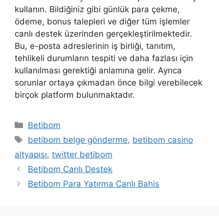
kullanın. Bildiğiniz gibi günlük para çekme,
ödeme, bonus talepleri ve diğer tüm işlemler
canlı destek üzerinden gerçekleştirilmektedir.
Bu, e-posta adreslerinin iş birliği, tanıtım,
tehlikeli durumların tespiti ve daha fazlası için
kullanılması gerektiği anlamına gelir. Ayrıca
sorunlar ortaya çıkmadan önce bilgi verebilecek
birçok platform bulunmaktadır.
Kategoriler
Betibom
Etiketler
betibom belge gönderme
,
betibom casino
altyapısı
,
twitter betibom
Betibom Canlı Destek
Betibom Para Yatırma Canlı Bahis