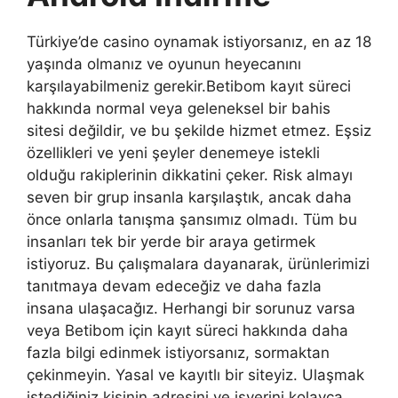
Türkiye’de casino oynamak istiyorsanız, en az 18
yaşında olmanız ve oyunun heyecanını
karşılayabilmeniz gerekir.Betibom kayıt süreci
hakkında normal veya geleneksel bir bahis
sitesi değildir, ve bu şekilde hizmet etmez. Eşsiz
özellikleri ve yeni şeyler denemeye istekli
olduğu rakiplerinin dikkatini çeker. Risk almayı
seven bir grup insanla karşılaştık, ancak daha
önce onlarla tanışma şansımız olmadı. Tüm bu
insanları tek bir yerde bir araya getirmek
istiyoruz. Bu çalışmalara dayanarak, ürünlerimizi
tanıtmaya devam edeceğiz ve daha fazla
insana ulaşacağız. Herhangi bir sorunuz varsa
veya Betibom için kayıt süreci hakkında daha
fazla bilgi edinmek istiyorsanız, sormaktan
çekinmeyin. Yasal ve kayıtlı bir siteyiz. Ulaşmak
istediğiniz kişinin adresini ve işyerini kolayca