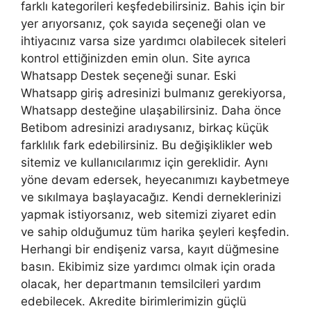
farklı kategorileri keşfedebilirsiniz. Bahis için bir
yer arıyorsanız, çok sayıda seçeneği olan ve
ihtiyacınız varsa size yardımcı olabilecek siteleri
kontrol ettiğinizden emin olun. Site ayrıca
Whatsapp Destek seçeneği sunar. Eski
Whatsapp giriş adresinizi bulmanız gerekiyorsa,
Whatsapp desteğine ulaşabilirsiniz. Daha önce
Betibom adresinizi aradıysanız, birkaç küçük
farklılık fark edebilirsiniz. Bu değişiklikler web
sitemiz ve kullanıcılarımız için gereklidir. Aynı
yöne devam edersek, heyecanımızı kaybetmeye
ve sıkılmaya başlayacağız. Kendi derneklerinizi
yapmak istiyorsanız, web sitemizi ziyaret edin
ve sahip olduğumuz tüm harika şeyleri keşfedin.
Herhangi bir endişeniz varsa, kayıt düğmesine
basın. Ekibimiz size yardımcı olmak için orada
olacak, her departmanın temsilcileri yardım
edebilecek. Akredite birimlerimizin güçlü