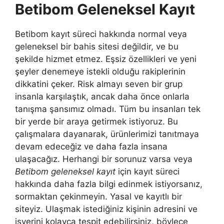
Betibom Geleneksel Kayıt
Betibom kayıt süreci hakkında normal veya
geleneksel bir bahis sitesi değildir, ve bu
şekilde hizmet etmez. Eşsiz özellikleri ve yeni
şeyler denemeye istekli olduğu rakiplerinin
dikkatini çeker. Risk almayı seven bir grup
insanla karşılaştık, ancak daha önce onlarla
tanışma şansımız olmadı. Tüm bu insanları tek
bir yerde bir araya getirmek istiyoruz. Bu
çalışmalara dayanarak, ürünlerimizi tanıtmaya
devam edeceğiz ve daha fazla insana
ulaşacağız. Herhangi bir sorunuz varsa veya
Betibom geleneksel kayıt
için kayıt süreci
hakkında daha fazla bilgi edinmek istiyorsanız,
sormaktan çekinmeyin. Yasal ve kayıtlı bir
siteyiz. Ulaşmak istediğiniz kişinin adresini ve
işyerini kolayca tespit edebilirsiniz, böylece