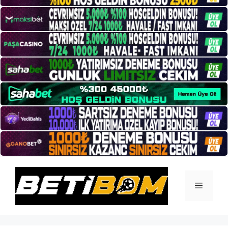
İçeriğe
atla
Menü