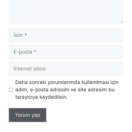
İsim
E-
posta
İnternet
sitesi
Daha sonraki yorumlarımda kullanılması için
adım, e-posta adresim ve site adresim bu
tarayıcıya kaydedilsin.