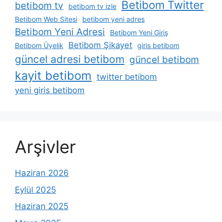
Betibom Twitter
betibom tv
betibom tv izle
Betibom Web Sitesi
betibom yeni adres
Betibom Yeni Adresi
Betibom Yeni Giriş
Betibom Şikayet
Betibom Üyelik
giris betibom
güncel adresi betibom
güncel betibom
kayit betibom
twitter betibom
yeni giris betibom
Arşivler
Haziran 2026
Eylül 2025
Haziran 2025