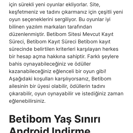
için sürekli yeni oyunlar ekliyorlar. Site,
keşfetmeniz ve tadını çıkarmanız için çeşitli yeni
oyun seçeneklerini sergiliyor. Bu oyunlar iyi
bilinen yazılım markaları tarafından
düzenlenmiştir. Betibom Sitesi Mevcut Kayıt
Süreci, Betibom Kayıt Süreci Betibom kayıt
sürecinde belirtilen kriterleri karşılayan herkes
bir hesap açma hakkına sahiptir. Farklı şeylere
bahis oynayabileceğiniz ve ödüller
kazanabileceğiniz eğlenceli bir oyun gibi!
Aşağıdaki koşulları karşılıyorsanız, Betibom
ailesinin bir üyesi olabilir, ödüllerin tadını
çıkarabilir, oyun oynayabilir ve istediğiniz zaman
eğlenebilirsiniz.
Betibom Yaş Sınırı
Android Indirme