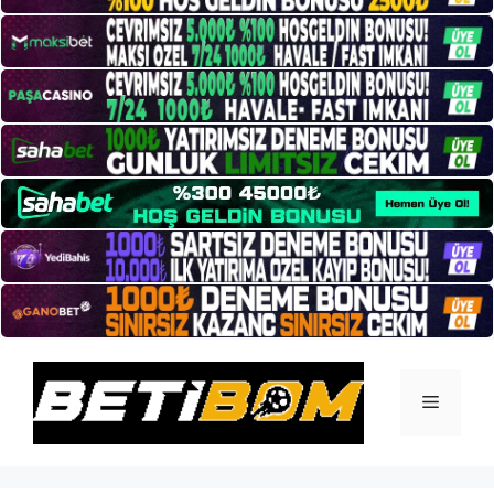
İçeriğe
atla
Menü