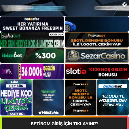
×
BETİBOM GİRİŞ İÇİN TIKLAYINIZ!