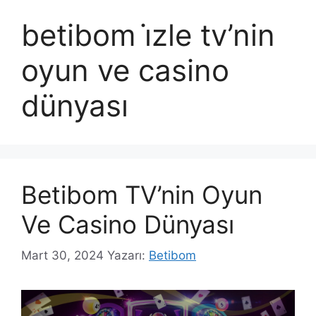
betibom i̇zle tv’nin
oyun ve casino
dünyası
Betibom TV’nin Oyun
Ve Casino Dünyası
Mart 30, 2024
Yazarı:
Betibom