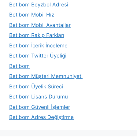
Betibom Beyzbol Adresi
Betibom Mobil Hız
Betibom Mobil Avantajlar
Betibom Rakip Farkları
Betibom İçerik İnceleme
Betibom Twitter Üyeliği
Betibom
Betibom Müşteri Memnuniyeti
Betibom Üyelik Süreci
Betibom Lisans Durumu
Betibom Güvenli İşlemler
Betibom Adres Değiştirme