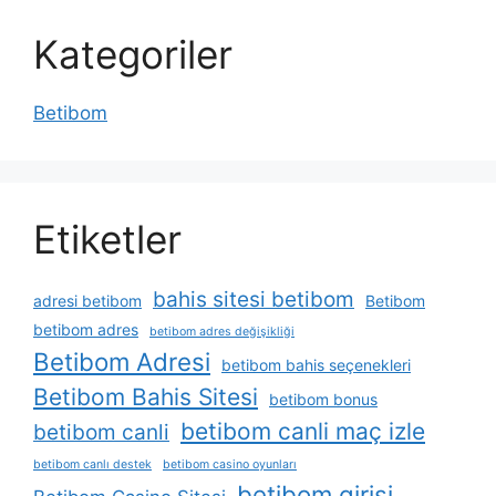
Kategoriler
Betibom
Etiketler
bahis sitesi betibom
adresi betibom
Betibom
betibom adres
betibom adres değişikliği
Betibom Adresi
betibom bahis seçenekleri
Betibom Bahis Sitesi
betibom bonus
betibom canli maç izle
betibom canli
betibom canlı destek
betibom casino oyunları
betibom girisi